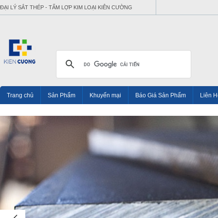
ĐẠI LÝ SẮT THÉP - TẤM LỢP KIM LOẠI KIÊN CƯỜNG
Trang chủ
Sản Phẩm
Khuyến mại
Báo Giá Sản Phẩm
Liên H