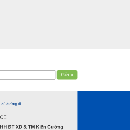
 đồ đường đi
ICE
NHH ĐT XD & TM Kiên Cường