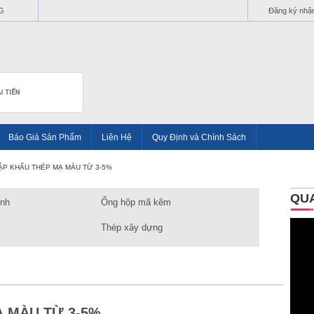
G
Đăng ký nhận
Báo Giá Sản Phẩm
Liên Hệ
Quy Định và Chính Sách
P KHẨU THÉP MẠ MÀU TỪ 3-5%
QU
ình
Ống hộp mã kẽm
Thép xây dựng
 MÀU TỪ 3-5%