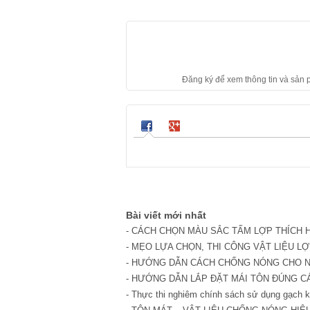
Đăng ký để xem thông tin và sản
Bài viết mới nhất
-
CÁCH CHỌN MÀU SẮC TẤM LỢP THÍCH 
-
MẸO LỰA CHỌN, THI CÔNG VẬT LIỆU L
-
HƯỚNG DẪN CÁCH CHỐNG NÓNG CHO NH
-
HƯỚNG DẪN LẮP ĐẶT MÁI TÔN ĐÚNG C
-
Thực thi nghiêm chính sách sử dụng gạch 