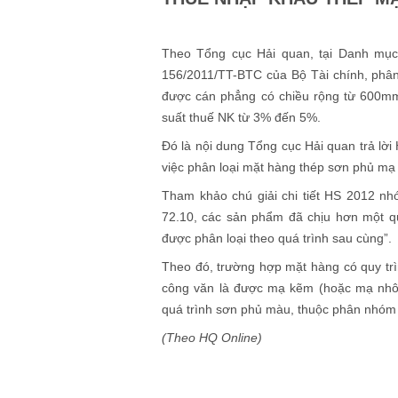
Theo Tổng cục Hải quan, tại Danh mụ
156/2011/TT-BTC của Bộ Tài chính, phân
được cán phẳng có chiều rộng từ 600mm t
suất thuế NK từ 3% đến 5%.
Đó là nội dung Tổng cục Hải quan trả lờ
việc phân loại mặt hàng thép sơn phủ mạ
Tham khảo chú giải chi tiết HS 2012 n
72.10, các sản phẩm đã chịu hơn một quá
được phân loại theo quá trình sau cùng”.
Theo đó, trường hợp mặt hàng có quy trì
công văn là được mạ kẽm (hoặc mạ nhô
quá trình sơn phủ màu, thuộc phân nhóm 
(Theo HQ Online)