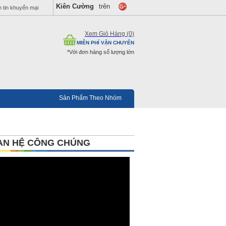
Kiên Cường
trên
 tin khuyến mại
Xem Giỏ Hàng (0)
MIỄN PHÍ VẬN CHUYỂN
*Với đơn hàng số lượng lớn
Sản Phẩm Theo Nhóm
AN HỆ CÔNG CHÚNG