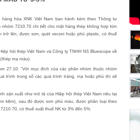
c hàng hóa XNK Việt Nam ban hành kèm theo Thông tư
 nhóm 7210.70 chi tiết cho mặt hàng thép không hợp kim
rở lên, được sơn, quét vecsni hoặc phủ plastic, có thuế
i Hiệp hội thép Việt Nam và Công ty TNHH NS Bluescope về
 (thép mạ màu).
hóm 27.10: “Với mục đích của các phân nhóm thuộc nhóm
 trình trong số các quá trình tráng, mạ hoặc phủ thì sẽ
nh sản xuất như mô tả của Hiệp hội thép Việt Nam nêu tại
m kẽm), sau đó được sơn phủ màu, được phân loại theo
7210.70, có thuế suất thuế NK từ 3% đến 5%.