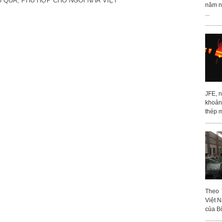
U QUẢ, PHÙ HỢP CHO NGÔI NHÀ VIỆT
năm ng
...
JFE, 
khoản
thép m
Theo 
Việt 
của Bộ