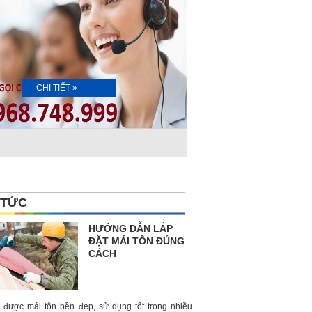
CHI TIẾT »
 TỨC
HƯỚNG DẪN LẮP
ĐẶT MÁI TÔN ĐÚNG
CÁCH
 được mái tôn bền đẹp, sử dụng tốt trong nhiều