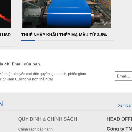
U USD
THUẾ NHẬP KHẨU THÉP MẠ MÀU TỪ 3-5%
a chỉ Email của bạn.
để nhận khuyến mại độc quyền, giao dịch, phiếu giảm
tức từ Kiên Cường và hơn thế nữa!
N
Xem bản
QUY ĐỊNH & CHÍNH SÁCH
HEAD OFF
Công ty T
Chính sách bảo hành