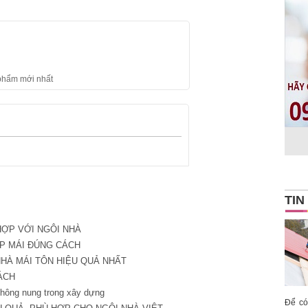
 phẩm mới nhất
TIN
HỢP VỚI NGÔI NHÀ
ỢP MÁI ĐÚNG CÁCH
À MÁI TÔN HIỆU QUẢ NHẤT
ÁCH
không nung trong xây dựng
Để có