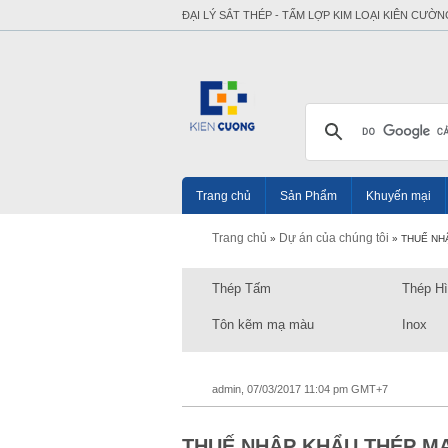
ĐẠI LÝ SẮT THÉP - TẤM LỢP KIM LOẠI KIÊN CƯỜN
Trang chủ
Sản Phẩm
Khuyến mại
Trang chủ
Dự án của chúng tôi
»
»
THUẾ NHẬ
Thép Tấm
Thép H
Tôn kẽm mạ màu
Inox
admin, 07/03/2017 11:04 pm GMT+7
THUẾ NHẬP KHẨU THÉP MẠ